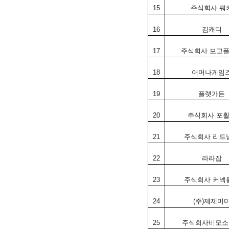
15
주식회사
쿼
16
김캐디
17
주식회사
보고
18
어머나게임
19
플랫가든
20
주식회사
포
21
주식회사
리드
22
라라잡
23
주식회사
커넥
24
(
주
)
제제미
25
주식회사비모소