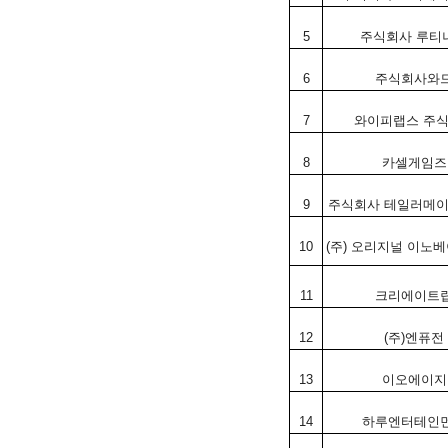
5
주식회사
루티
6
주식회사와
7
와이피랩스
주
8
카셀게임즈
9
주식회사
테일러메
10
(
주
)
오리지널
이노베
11
크리에이트
12
(
주
)
엔퓨전
13
이오에이지
14
하루엔터테인