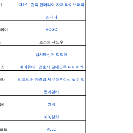
키
CLIP -
건축
인테리어
자재
라이브러리
김캐디
플레이
VOGO
즈
로스트
섀도우
입시메신저
학학이
휠즈
마이듀티
-
간호사
교대근무
다이어리
넘버
리드넘버
-
자영업
세무장부작성
필수
앱
동네알바
틀리
찜콩
미
쑥쑥찰칵
프트
VLLO