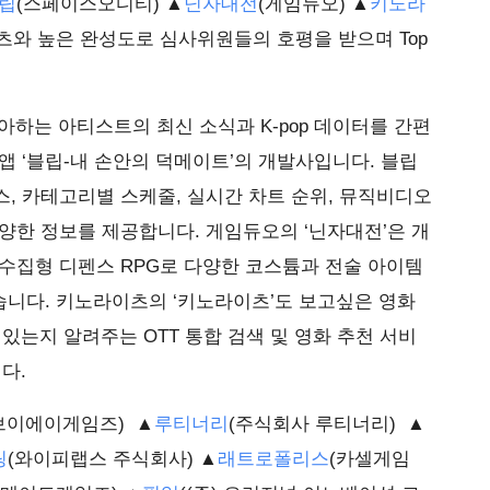
립
(스페이스오디티) ▲
닌자대전
(게임듀오) ▲
키노라
츠와 높은 완성도로 심사위원들의 호평을 받으며 Top
하는 아티스트의 최신 소식과 K-pop 데이터를 간편
앱 ‘블립-내 손안의 덕메이트’의 개발사입니다. 블립
, 카테고리별 스케줄, 실시간 차트 순위, 뮤직비디오
양한 정보를 제공합니다. 게임듀오의 ‘닌자대전’은 개
수집형 디펜스 RPG로 다양한 코스튬과 전술 아이템
습니다. 키노라이츠의 ‘키노라이츠’도 보고싶은 영화
 있는지 알려주는 OTT 통합 검색 및 영화 추천 서비
다.
브이에이게임즈) ▲
루티너리
(주식회사 루티너리) ▲
팅
(와이피랩스 주식회사) ▲
래트로폴리스
(카셀게임