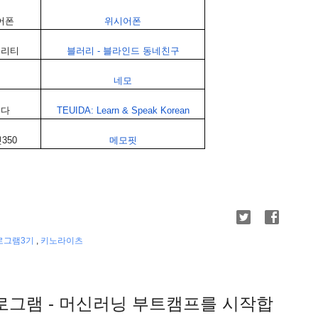
어폰
위시어폰
퍼리티
블러리
-
블라인드
동네친구
네모
이다
TEUIDA: Learn & Speak Korean
닛
350
메모핏
로그램3기
,
키노라이츠
그램 - 머신러닝 부트캠프를 시작합