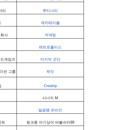
너리
루티너리
드
캐치테이블
식회사
커넥팅
래트로폴리스
이드게임즈
마지막
군단
이션
그룹
픽잇
립
Creatrip
시너지
M
얼음땡
온라인
먼트
핑크퐁
아기상어
버블슈터
99