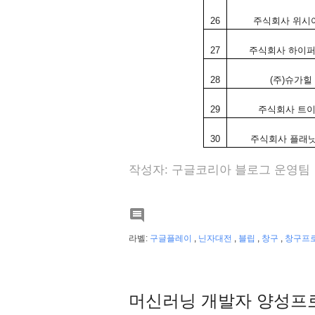
26
주식회사
위시
27
주식회사
하이
28
(
주
)
슈가힐
29
주식회사
트
30
주식회사
플래
작성자: 구글코리아 블로그 운영팀

라벨:
구글플레이
,
닌자대전
,
블립
,
창구
,
창구프
머신러닝 개발자 양성프로