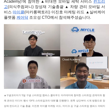
Academy)’에 참여한 ▲비대면 모바일 세탁 서비스 
런드리
고
(의식주컴퍼니) 장성재 기술총괄 ▲ 차량 관리 모바일 서
비스 
마이클
(마카롱팩토리) 이진호 마케팅 리드 ▲실버케어 
플랫폼 
케어닥
 조오성 CTO께서 참석해주셨습니다.  
▲구글코리아가 5일 구글 스타트업 캠퍼스 클라우드 아카데미에 참여한 스타트업 관계자와 함
께 온라인 미디어 행사 ‘GFS 스타트업과의 대화’를 진행했다. 왼쪽 상단부터 시계 방향으로 장
성재 런드리고 기술 총괄, 이진호 마이클 마케팅 리드, 마이크 김 구글 스타트업 캠퍼스 아태지