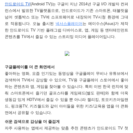
안드로이드 TV
(Android TV)는 구글이 지난 2014년 구글 I/O 개발자 컨퍼
런스에서 발표한 TV플랫폼으로, 안드로이드가 기존 스마트폰, 태블릿을 
넘어 셋톱박스 또는 TV에 소프트웨어로 내장되어 TV시청 환경에 그대
로 적용됩니다. 오늘 출시된 
넥서스플레이어
는 에이수스(Asus)가 제작
한 안드로이드 TV 기반 플래그쉽 디바이스로, 앱, 게임 등 엔터테인먼트 
콘텐츠를 TV에서 즐길 수 있는 스트리밍 미디어 플레이어입니다. 
구글플레이를 더 큰 화면에서  
좋아하는 영화, 요즘 인기있는 동영상을 구글플레이 무비나 유튜브에서 
검색하여 TV에서 감상할 수 있으며, TV용 구글플레이 스토어에서 좋아
하는 콘텐츠와 앱, 게임을 찾아볼 수 있습니다. 특히 이번 한국 런치에 맞
춰 스마트폰에서 즐기던 골프스타를 게임패드(별도 판매)와 함께 더욱 
생동감 있게 HDTV에서 즐길 수 있을 뿐 아니라 젤리킹, 토모키즈아일랜
드, 핑크퐁TV, 키즈월드와 같이 아이들을 위한 키즈/교육용 앱을 더 큰화
면에서 공유할 수 있습니다.  
쉬운 검색으로 감상을 더 즐겁게  
자주 사용하는 앱에서 제공하는 맞춤 추천 콘텐츠가 안드로이드 TV 첫