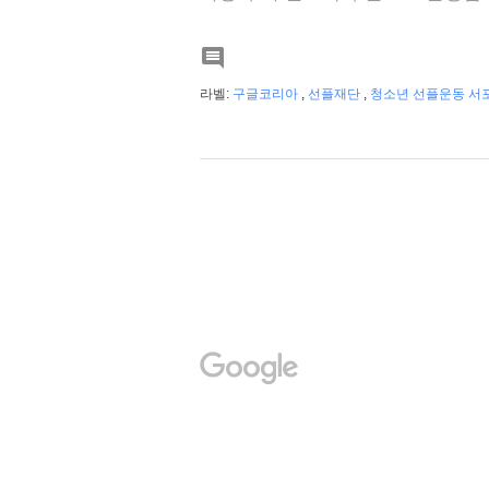

라벨:
구글코리아
,
선플재단
,
청소년 선플운동 서