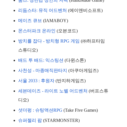
룸즈: 장난감 장인의 저택
 (HandMade Game)
리듬스타: 뮤직 어드벤처
 (에이앤비소프트)
메이즈 큐브
 (IAMABOY)
몬스터파크 온라인
 (오븐코드)
방치를 잡다 - 방치형 RPG 게임
 (㈜하프타임
스튜디오)
배드 투 배드: 익스팅션
 (다윈스톤)
사천성 - 마종매직판타지
 (아쿠아게임즈)
서울 2033 : 후원자
 (반지하게임즈)
세븐데이즈 - 라이트 노벨 어드벤처
 (버프스튜
디오)
셧더펑 : 슈팅액션RPG
 (Take Five Games)
슈퍼젤리 팝
 (STARMONSTER)