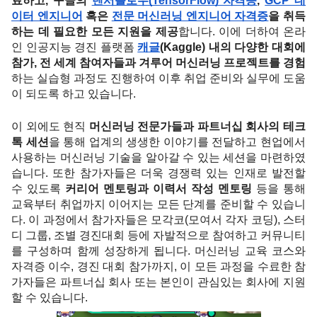
료하고, 구글의 
텐서플로우(TensorFlow) 자격증
, 
GCP 데
이터 엔지니어
 혹은 
전문 머신러닝 엔지니어 자격증
을 취득
하는 데 필요한 모든 지원을 제공
합니다. 이에 더하여 온라
인 인공지능 경진 플랫폼 
캐글
(Kaggle) 내의 다양한 대회에 
참가, 전 세계 참여자들과 겨루어 머신러닝 프로젝트를 경험
하는 실습형 과정도 진행하여 이후 취업 준비와 실무에 도움
이 되도록 하고 있습니다. 
이 외에도 현직 
머신러닝 전문가들과 파트너십 회사의 테크 
톡 세션
을 통해 업계의 생생한 이야기를 전달하고 현업에서 
사용하는 머신러닝 기술을 알아갈 수 있는 세션을 마련하였
습니다. 또한 참가자들은 더욱 경쟁력 있는 인재로 발전할 
수 있도록 
커리어 멘토링과 이력서 작성 멘토링
 등을 통해 
교육부터 취업까지 이어지는 모든 단계를 준비할 수 있습니
다. 이 과정에서 참가자들은 모각코(모여서 각자 코딩), 스터
디 그룹, 조별 경진대회 등에 자발적으로 참여하고 커뮤니티
를 구성하며 함께 성장하게 됩니다. 머신러닝 교육 코스와 
자격증 이수, 경진 대회 참가까지, 이 모든 과정을 수료한 참
가자들은 파트너십 회사 또는 본인이 관심있는 회사에 지원
할 수 있습니다.