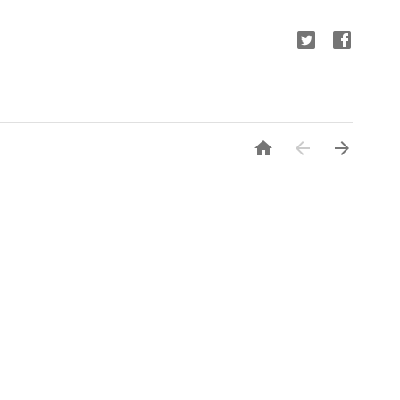


