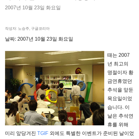
2007년 10월 23일 화요일
작성자: 노승주, 구글코리아
날짜: 2007년 10월 23일 화요일
때는
2007
년 최고의
명절이자 황
금연휴였던
추석을 앞둔
목요일이었
습니다
.
이
날은 추석연
휴를 위해
미리 앞당겨진
TGIF
외에도 특별한 이벤트가 준비된 날이었