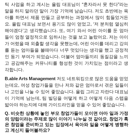
틱 사업을 하고 계시는 율립 대표님이 “혼자라서 못 한다”라는 
말을 하지 말라던 말이 가장 기억에 남습니다. 저도 초반에는 육
아를 하면서 제품 만들고 공부하는 과정에서 많이 힘들었거든
요. 율립 대표님 보면서 용기도 많이 얻었고, ‘저 분처럼 열심히 
해야겠다’고 생각했습니다. 또, 여기 와서 어린 아이를 둔 엄마
들이 엄청 열정적으로 임하시는 것을 보고 놀랐어요. 저는 아이
가 어렸을 때 외출할 생각을 못했는데, 어린 아이를 데리고 강의
를 듣는 엄마들을 볼때마다 너무 멋있다는 생각을 했고 긍정적
인 동기 부여가 되었습니다. 더불어 엄마들끼리 동질감을 느끼
고 공감해주는 커뮤니티를 형성한 것이 가치있는 점이라고 생
각합니다.
B.able Arts Management 
저도 네트워킹으로 많은 도움을 얻었
는데요, 여성 창업가들을 만나 저와 같은 엄마로서 겪은 일들이
나 고민을 나눌 수 있어 좋았습니다. 율립 그리고 자란다 대표님
이 기억에 남는데, 팀 빌딩을 어떻게 하고 어떻게 다음 스텝을 
밟아야 하는지에 대해 가이드라인을 얻을 수 있어 좋았습니다. 
Q. 비슷한 상황에 놓인 부모 창업가들이 모이면 아마 일과 가정
의 양립이라는 주제로 많이 이야기 나누실 것 같아요. 창업가 혹
은 창업을 준비하고 있는 입장에서 육아와 일을 어떻게 병행하
고 계신지 들어볼까요? 