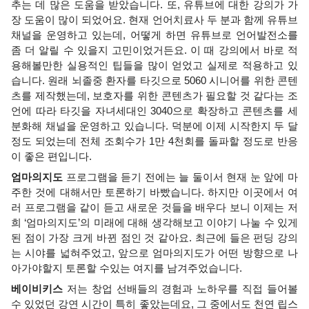
추는 데 많은 도움을 받았습니다. 또, 유튜브에 대한 강의가 가
장 도움이 많이 되었어요. 현재 언어치료사 두 분과 함께 유튜브 
채널을 운영하고 있는데, 어떻게 하면 유튜브로 언어발전소를 
좀 더 알릴 수 있을지 고민이었거든요. 이 때 강의에서 바로 적
용해볼만한 실용적인 팁들을 많이 얻었고 실제로 적용하고 있
습니다. 원래 
뇌졸중 환자를 타깃으로 5060 시니어를 위한 콘텐
츠를 제작했는데, 보호자를 위한 콘텐츠가 필요할 것 같다는 조
언에 따라 타깃을 자녀세대인 3040으로 확장하고 콘텐츠를 세
분화해 채널을 운영하고 있습니다. 덕분에 이제 시작한지 두 달 
정도 되었는데 전체 조회수가 1만 4천회를 돌파할 정도로 반응
이 좋은 편입니다. 
엄마의지도
 프로그램을 듣기 전에는 늘 둘이서 현재 눈 앞에 마
주한 것에 대해서만 토론하기 바빴습니다. 하지만 이곳에서 여
러 프로그램을 같이 듣고 새로운 것들을 배우다 보니 이제는 저
희 ‘엄마의지도’의 미래에 대해 생각해보고 이야기 나눌 수 있게 
된 점이 가장 크게 바뀐 점인 것 같아요. 최근에 들은 펀딩 강의
는 시야를 넓혀주었고, 앞으로 엄마의지도가 어떤 방향으로 나
아가야할지 토론할 수있는 여지를 남겨주었습니다. 
베이비키스 
저는 창업 선배들의 경험과 노하우를 직접 들어볼 
수 있었던 강연 시간이 특히 좋았는데요, 그 중에서도 천연 립스