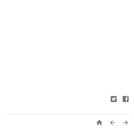


