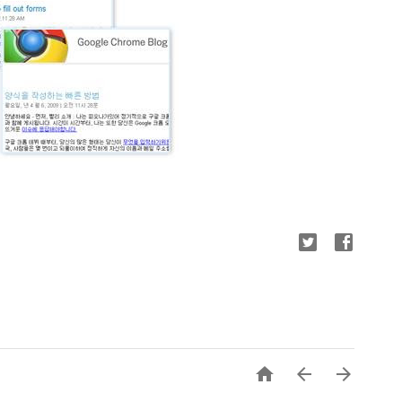


