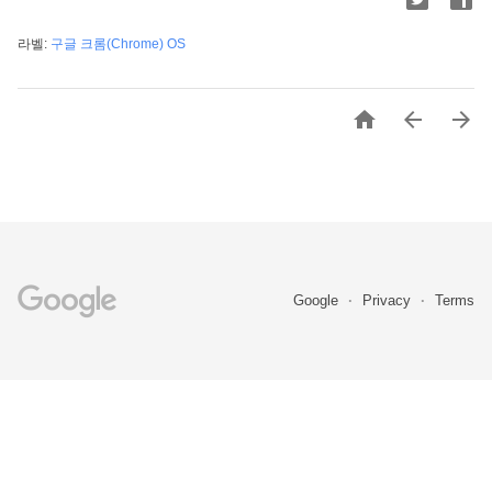
라벨:
구글 크롬(Chrome) OS



Google
Privacy
Terms