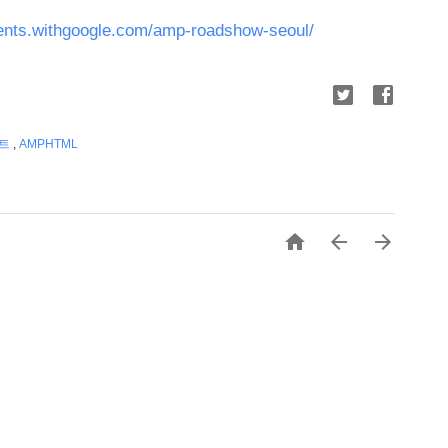
vents.withgoogle.com/amp-roadshow-seoul/
젝트
,
AMPHTML


