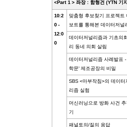
<Part 1 >
좌장
:
함형건
(YTN
기
10:2
맞춤형
후보찾기
프로젝트
0 -
보트를
통해본
데이터저널
12:0
데이터저널리즘과
기초의
0
리
동네
의회
살림
데이터저널리즘
사례발표
- 
학문
'
제조공장의
비밀
SBS <
마부작침
>
의
데이터
리즘
실험
머신러닝으로
방화
사건
추
기
패널토의
/
질의
응답