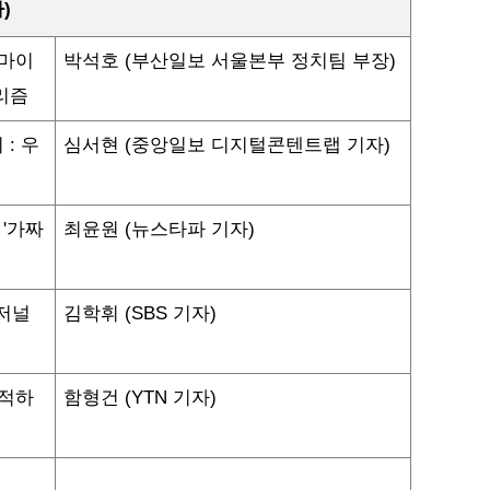
자
)
마이
박석호
(
부산일보
서울본부
정치팀
부장
)
리즘
회
:
우
심서현
(
중앙일보
디지털콘텐트랩
기자
)
'
가짜
최윤원
(
뉴스타파
기자
)
저널
김학휘
(SBS
기자
)
적하
함형건
(YTN
기자
)