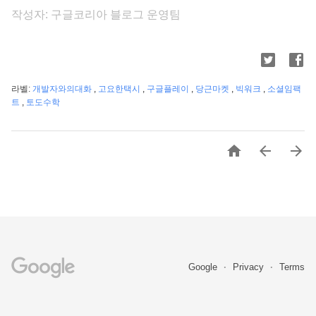
작성자: 구글코리아 블로그 운영팀
라벨:
개발자와의대화
,
고요한택시
,
구글플레이
,
당근마켓
,
빅워크
,
소셜임팩
트
,
토도수학



Google
Privacy
Terms