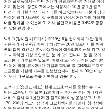
거래 플랫폼에서는 한번 거래가 완료되면 다른 거래로 이어
지지 않는데,  당근마켓에서는 사용자가 10번 중 1번 꼴로 
이전에 거래한 사람과 재거래를 하고 있습니다. 더불어 당근
마켓은 평가 시스템이 잘 구축되어 있어서 거래자의 거래 매
너를 평가할 수 있는데요. 거래 불만족 비율은 0.4%로 굉장
히 낮은 편입니다.

빅워크(장태원 대표이사)
: 2019년 6월 현재까지 94만 명의 
사용자가 지구 497 바퀴에 해당하는 20만 킬로미터를 빅워
크와 함께 걸었습니다. 사용자들이 애플리케이션을 켜고, 걷
기 시작하면 가상 포인트인 ‘눈’이 모아집니다. ‘눈’을 모아 
모금통에 기부할 수 있으며, 이렇게 모아진 금액은 52억 8천
만 원에 달합니다. 203개 기업과 협업해 총 234개의 주제로 
모금통을 개설해 기부를 진행했습니다. 현재 약 90만 이상
의 누적 다운로드 수를 기록하고 있습니다. 

코액터스(송민표 대표)
: 현재 고요한택시를 운행하는 기사
님은 12분입니다. 물론 12명이라는 수가 큰 수는 아니지만 
서비스 출시 후 1년간 35만 킬로미터 이상 운행했고, 하루 
170~200명 정도의 승객이 고요한택시를 타면서 ‘청각장애
인도 운전을 할 수 있다’라는 사회적 인식이 형성된 것이 큰 