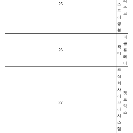
리
25
스
주
토
부
리
생
활
피
클
왁
26
플
티
레
이
주
식
회
사 
캣
리
트
27
브
릭
라
스
시
스
템