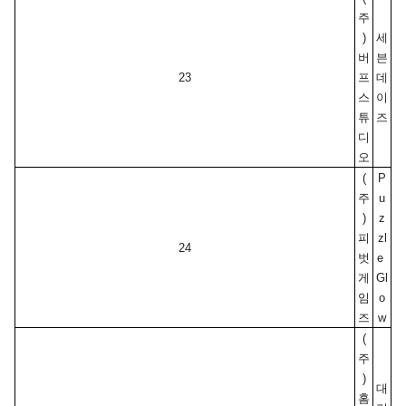
주
)
세
버
븐
23
프
데
스
이
튜
즈
디
오
(
P
주
u
)
z
피
zl
24
벗
e 
게
Gl
임
o
즈
w
(
주
)
대
홈