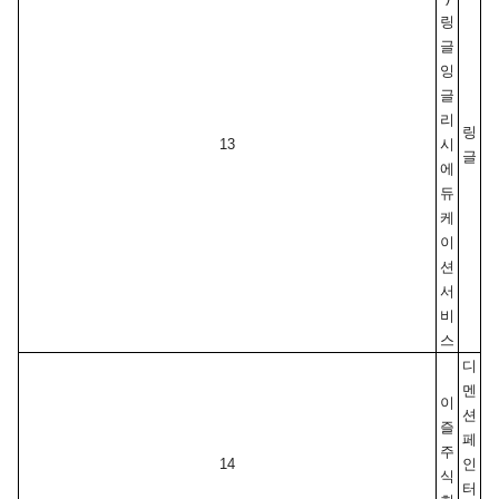
링
글
잉
글
리
링
13
시
글
에
듀
케
이
션
서
비
스
디
멘
이
션
즐 
페
주
14
인
식
터 