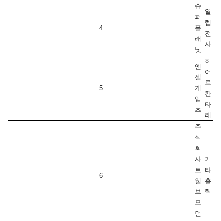
슈
열
퍼
렙
4
플
전
래
사
닛
히
엔
어
젤
로
5
게
칸
임
타
즈
레
주
식
회
사 
기
트
타
6
웰
홀
브
릭
모
먼