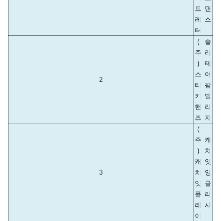
드
댄
레
스
터
(
솔
주
리
)
테
스
어 
2
티
팜 
키
빌
핸
리
즈
지
(
주
캐
)
치
캐
잇 
3
치
잉
잇
글
플
리
레
시
이