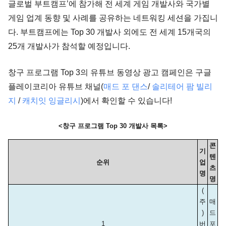
글로벌 부트캠프’에 참가해 전 세계 게임 개발사와 국가별
게임 업계 동향 및 사례를 공유하는 네트워킹 세션을 가집니
다. 부트캠프에는 Top 30 개발사 외에도 전 세계 15개국의
25개 개발사가 참석할 예정입니다.
창구 프로그램 Top 3의 유튜브 동영상 광고 캠페인은 구글
플레이코리아 유튜브 채널(
매드 포 댄스
/
솔리테어 팜 빌리
지
/
캐치잇 잉글리시
)에서 확인할 수 있습니다!
<창구 프로그램 Top 30 개발사 목록>
콘
기
텐
순위
업
츠
명
명
(
주
매
)
드 
1
버
포 