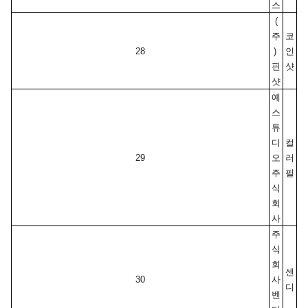
스
(
주
코
28
) 
인
핀
샷
샷
예
스
튜
디
컬
29
오 
러
주
필
식
회
사
주
식
회
센
30
사 
디
벤