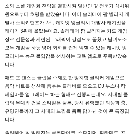
소와 소셜 게임화 전략을 결합시켜 일반인 및 전문가 심사위
원으로부터 호평을 받았습니다. 이어 솔리테어 팜 빌리지 개
발사 스티키핸즈가 2위, 캐치잇 잉글리시 개발사 캐치잇플
레이가 3위에 올랐는데요. 솔리테어 팜 빌리지는 카드 게임
장르 전문성과 세련된 그래픽이 강점으로 꼽혔고 남녀노소
모두 게임을 하듯 영어 회화를 쉽게 익힐 수 있는 캐치잇 잉
글리시는 높은 몰입감을 선사하는 교육 앱으로 주목받았습
니다.
매드 포 댄스는 클럽을 주제로 한 방치형 클리커 게임으로,
음악 비트를 생산해 춤추는 클러버를 모으고 DJ 부스나 칵
테일바를 업그레이드 하는 형태로 진행되는데요. 시대별 클
럽의 무대와 건물 스타일은 물론, 당시 유행했던 의상과 춤,
유명인들까지 그 시대의 느낌을 듬뿍 담아낸 것이 큰 특징입
니다.
솔리테어 팜 빌리지는 클론다이크, 스파이더, 피라미드, 프