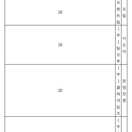
프
렌
프
18
트
립
립
(
주
카
)
19
모
팀
아
오
투
(
주
)
문
클
명
20
래
전
게
쟁
임
즈
(
주