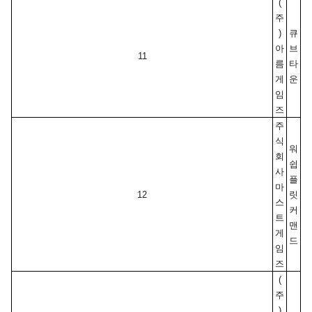
(
주
)
큐
아
브
11
름
타
게
운
임
즈
주
식
워
회
쉽 
사 
플
마
12
릿 
스
커
트
맨
게
드
임
즈
(
주
)