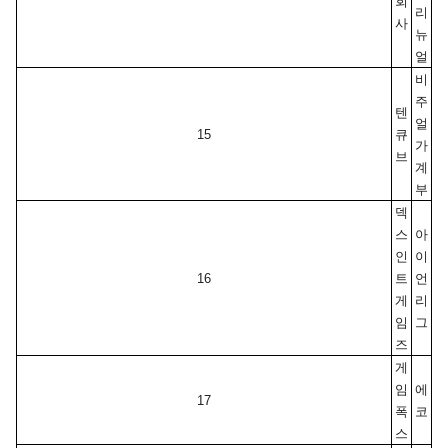
회
리
사
뉴
얼
비
주
텐
얼 
15
큐
가
브
계
부
덱
스
아
인
이
16
트 
언
게
리
임
그
즈
게
임
에
17
폭
코
스