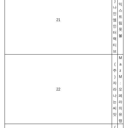
)
익
나
스
인
트
21
엠
림
인
풋
터
볼
랙
티
브
M
(
a
주
z
)
M
자
:
22
라
오
나
페
는
라
씨
의 
앗
유
령
(