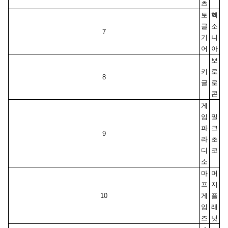
츠
토
헥
글
소
7
기
니
어
아
뽀
키
로
8
글
로
콘
게
임
밀
파
크
9
라
초
디
코
소
마
머
프
지 
10
게
플
임
래
즈
닛