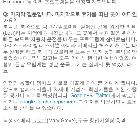
Exchange 등 여러 프로그램들을 런칭할 계획입니다.
Q: 마지막 질문입니다. 마지막으로 휴가를 떠난 곳이 어디인
가요?
북극권 북쪽으로 약 177킬로미터 떨어진 곳에 위치한 레비
(Levi)라는 지역에 다녀왔습니다. 그 곳에서 눈과 얼음 위에서
빠른 속도로 자동차 운전을 배우는 프로그램에 참여했습니다.
아이스드라이빙과 스키뿐 아니라 시베리안 허스키가 끄는 나
무 썰매를 타고 북극의 오로라를 보는 등 잊지 못할 추억을 만
들었습니다. 음식 말고는 모든 면에서 완벽한 여행이었죠. 여
행이 끝날 무렵에는 정말 순록 고기는 질려서 못 먹겠더라고
요.
임정민 총괄이 캠퍼스 서울을 이끌게 되어 큰 기대가 됩니다.
앞으로 캠퍼스 서울이 차세대 기업가, 혁신가들을 위한 소중
한 공간이 되기를 희망합니다.
Google+
와
Twitter
에서 팔로우
하거나
google.com/entrepreneurs
페이지를 방문하면 새로운
소식을 받아볼 수 있습니다.
작성자: 메리 그로브(Mary Grove), 구글 창업지원팀 총괄