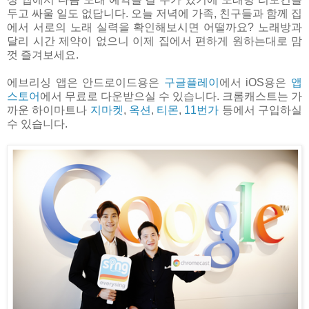
두고 싸울 일도 없답니다. 오늘 저녁에 가족, 친구들과 함께 집
에서 서로의 노래 실력을 확인해보시면 어떨까요? 노래방과
달리 시간 제약이 없으니 이제 집에서 편하게 원하는대로 맘
껏 즐겨보세요.
에브리싱 앱은 안드로이드용은
구글플레이
에서 iOS용은
앱
스토어
에서 무료로 다운받으실 수 있습니다. 크롬캐스트는 가
까운 하이마트나
지마켓
,
옥션
,
티몬
,
11번가
등에서 구입하실
수 있습니다.