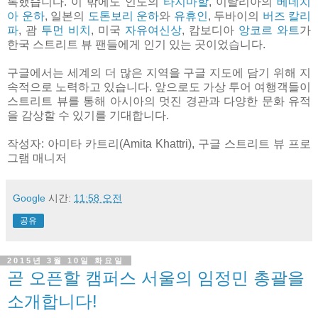
록했습니다. 이 밖에도 인도의
타지마할
, 이탈리아의
베네치
아 운하
, 일본의
도톤보리 운하
와
유휴인
, 두바이의
버즈 칼리
파
, 괌
투먼 비치
, 미국
자유여신상
, 캄보디아
앙코르 와트
가
한국 스트리트 뷰 팬들에게 인기 있는 곳이었습니다.
구글에서는 세계의 더 많은 지역을 구글 지도에 담기 위해 지
속적으로 노력하고 있습니다. 앞으로도 가상 투어 여행객들이
스트리트 뷰를 통해 아시아의 멋진 경관과 다양한 문화 유적
을 감상할 수 있기를 기대합니다.
작성자: 아미타 카트리(Amita Khattri), 구글 스트리트 뷰 프로
그램 매니저
Google
시간:
11:58 오전
공유
2015년 3월 10일 화요일
곧 오픈할 캠퍼스 서울의 임정민 총괄을
소개합니다!