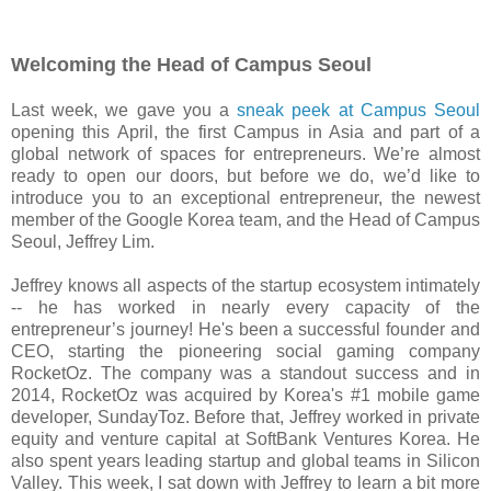
Welcoming the Head of Campus Seoul
Last week, we gave you a
sneak peek at Campus Seoul
opening this April, the first Campus in Asia and part of a
global network of spaces for entrepreneurs. We’re almost
ready to open our doors, but before we do, we’d like to
introduce you to an exceptional entrepreneur, the newest
member of the Google Korea team, and the Head of Campus
Seoul, Jeffrey Lim.
Jeffrey knows all aspects of the startup ecosystem intimately
-- he has worked in nearly every capacity of the
entrepreneur’s journey! He's been a successful founder and
CEO, starting the pioneering social gaming company
RocketOz. The company was a standout success and in
2014, RocketOz was acquired by Korea's #1 mobile game
developer, SundayToz. Before that, Jeffrey worked in private
equity and venture capital at SoftBank Ventures Korea. He
also spent years leading startup and global teams in Silicon
Valley. This week, I sat down with Jeffrey to learn a bit more