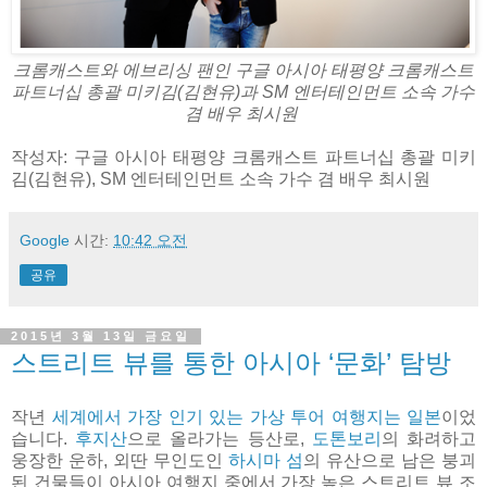
크롬캐스트와 에브리싱 팬인 구글 아시아 태평양 크롬캐스트
파트너십 총괄 미키김(김현유)과 SM 엔터테인먼트 소속 가수
겸 배우 최시원
작성자: 구글 아시아 태평양 크롬캐스트 파트너십 총괄 미키
김(김현유), SM 엔터테인먼트 소속 가수 겸 배우 최시원
Google
시간:
10:42 오전
공유
2015년 3월 13일 금요일
스트리트 뷰를 통한 아시아 ‘문화’ 탐방
작년
세계에서 가장 인기 있는 가상 투어 여행지는 일본
이었
습니다.
후지산
으로 올라가는 등산로,
도톤보리
의 화려하고
웅장한 운하, 외딴 무인도인
하시마 섬
의 유산으로 남은 붕괴
된 건물들이 아시아 여행지 중에서 가장 높은 스트리트 뷰 조