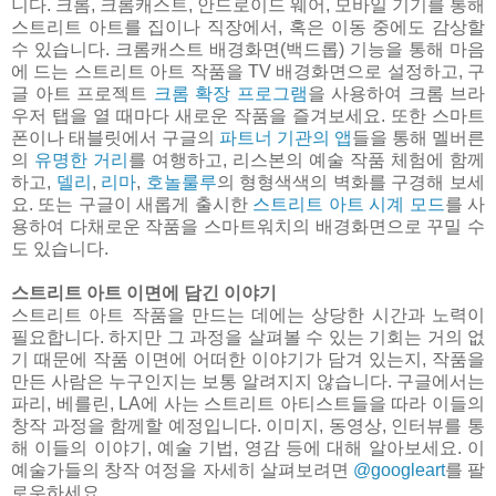
니다. 크롬, 크롬캐스트, 안드로이드 웨어, 모바일 기기를 통해
스트리트 아트를 집이나 직장에서, 혹은 이동 중에도 감상할
수 있습니다. 크롬캐스트 배경화면(백드롭) 기능을 통해 마음
에 드는 스트리트 아트 작품을 TV 배경화면으로 설정하고, 구
글 아트 프로젝트
크롬 확장 프로그램
을 사용하여 크롬 브라
우저 탭을 열 때마다 새로운 작품을 즐겨보세요. 또한 스마트
폰이나 태블릿에서 구글의
파트너 기관의 앱
들을 통해 멜버른
의
유명한 거리
를 여행하고, 리스본의 예술 작품 체험에 함께
하고,
델리
,
리마
,
호놀룰루
의 형형색색의 벽화를 구경해 보세
요. 또는 구글이 새롭게 출시한
스트리트 아트 시계 모드
를 사
용하여 다채로운 작품을 스마트워치의 배경화면으로 꾸밀 수
도 있습니다.
스트리트 아트 이면에 담긴 이야기
스트리트 아트 작품을 만드는 데에는 상당한 시간과 노력이
필요합니다. 하지만 그 과정을 살펴볼 수 있는 기회는 거의 없
기 때문에 작품 이면에 어떠한 이야기가 담겨 있는지, 작품을
만든 사람은 누구인지는 보통 알려지지 않습니다. 구글에서는
파리, 베를린, LA에 사는 스트리트 아티스트들을 따라 이들의
창작 과정을 함께할 예정입니다. 이미지, 동영상, 인터뷰를 통
해 이들의 이야기, 예술 기법, 영감 등에 대해 알아보세요. 이
예술가들의 창작 여정을 자세히 살펴보려면
@googleart
를 팔
로우하세요.