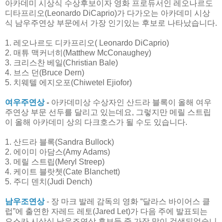
아카데미 시상식 수상후보이자 영화 프로듀서인 레오나르도
디타프리오(Leonardo DiCaprio)가 다가오는 아카데미 시상
식 남우주연상 부문에서 가장 인기있는 후보로 나타났습니다.
1. 레오나르도 디카프리오( Leonardo DiCaprio)
2. 매튜 맥커너히(Matthew McConaughey)
3. 크리스찬 베일(Christian Bale)
4. 브스 던(Bruce Dern)
5. 치웨텔 에지오포(Chiwetel Ejiofor)
여우주연상
-
아카데미상 수상자인 산드라 블록이 올해 여우
주연상 부문 선두를 달리고 있는데요, 그렇지만 메릴 스트립
이 올해 아카데미 상의 다크호스가 될 수도 있습니다.
1. 산드라 블록(Sandra Bullock)
2. 에이미 아담스(Amy Adams)
3. 메릴 스트립(Meryl Streep)
4. 케이트 블랏쳇(Cate Blanchett)
5. 주디 덴치(Judi Dench)
남우조연상
- 장 마크 발레 감독의 영화 “달라스 바이어스 클
럽”에 출연한 자레드 레토(Jared Let)가 다음 주에 발표되는
오스카 시상식 남우조연상 후보들 중 가장 많이 검색되었습니