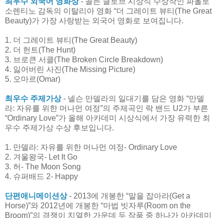
최우수 외국어 영화상
- 골든 글로브 시상식 수상작인 파올로
소렌티노 감독의 이탈리아 영화 “더 그레이트 뷰티(The Great
Beauty)가 가장 사랑받는 외국어 영화로 보여집니다.
1. 더 그레이트 뷰티(The Great Beauty)
2. 더 헌트(The Hunt)
3. 브로큰 서클(The Broken Circle Breakdown)
4. 잃어버린 사진(The Missing Picture)
5. 오마르(Omar)
최우수 주제가상
- 넬슨 만델라의 일대기를 담은 영화 “만델
라: 자유를 위한 머나먼 여정”의 주제곡인 락 밴드 U2가 부른
“Ordinary Love”가 올해 아카데미 시상식에서 가장 유력한 최
우수 주제가상 수상 후보입니다.
1. 만델라: 자유를 위한 머나먼 여정- Ordinary Love
2. 겨울왕국- Let It Go
3. 허- The Moon Song
4. 슈퍼배드 2- Happy
단편애니메이션상
- 2013에 개봉한 “말을 잡아라(Get a
Horse)”와 2012년에 개봉한 “마법 빗자루(Room on the
Broom)”의 경쟁이 치열한 가운데 두 작품 중 하나가 아카데미