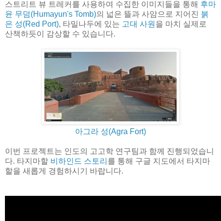
스트리트 뷰 트레커를 사용하여 수집한 이미지들을 통해
후마
윤 무덤(Humayun's Tomb)
의 넓은 뜰과 사암으로 지어진
붉
은 성(Red Port)
, 타밀나두에 있는
고대 사원
을 마치 실제로
산책하듯이 감상할 수 있습니다.
아그라 성(Agra Fort)
이번 프로젝트는 인도의 고고학 연구팀과 함께 진행되었습니
다. 타지마할
비하인드 스토리
를 통해 구글 지도에서 타지마
할을 새롭게 경험하시기 바랍니다.