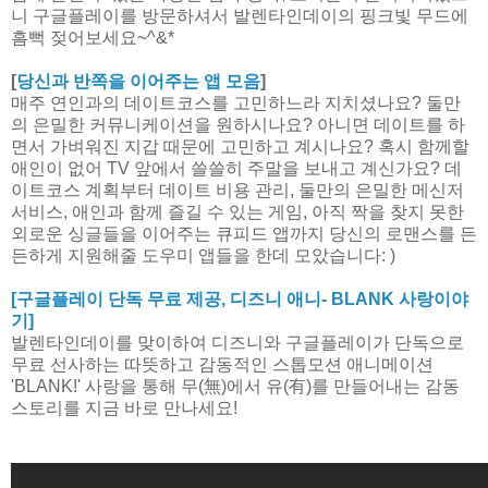
니 구글플레이를 방문하셔서 발렌타인데이의 핑크빛 무드에
흠뻑 젖어보세요~^&*
[
당신과 반쪽을 이어주는 앱 모음
]
매주 연인과의 데이트코스를 고민하느라 지치셨나요? 둘만
의 은밀한 커뮤니케이션을 원하시나요? 아니면 데이트를 하
면서 가벼워진 지갑 때문에 고민하고 계시나요? 혹시 함께할
애인이 없어 TV 앞에서 쓸쓸히 주말을 보내고 계신가요? 데
이트코스 계획부터 데이트 비용 관리, 둘만의 은밀한 메신저
서비스, 애인과 함께 즐길 수 있는 게임, 아직 짝을 찾지 못한
외로운 싱글들을 이어주는 큐피드 앱까지 당신의 로맨스를 든
든하게 지원해줄 도우미 앱들을 한데 모았습니다: )
[구글플레이 단독 무료 제공, 디즈니 애니- BLANK 사랑이야
기]
발렌타인데이를 맞이하여 디즈니와 구글플레이가 단독으로
무료 선사하는 따뜻하고 감동적인 스톱모션 애니메이션
'BLANK!' 사랑을 통해 무(無)에서 유(有)를 만들어내는 감동
스토리를 지금 바로 만나세요!