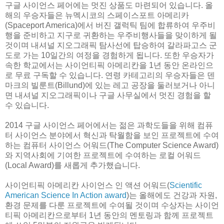
구글 사이언스 페어에는 멋진 상품도 마련되어 있습니다. 올
해의 우승자들은 뉴멕시코의 스페이스포트 아메리카
(Spaceport America)에서 버진 갤럭틱 팀에 합류하여 우주비
행을 준비하고 지구로 귀환하는 우주비행사들을 맞이하게 될
것이며 내셔널 지오그래픽 탐사선에 탑승하여 갈라파고스 군
도로 가는 10일간의 여정을 경험하게 됩니다. 또한 우승자가
속한 학교에서는 사이언티픽 아메리칸을 1년 동안 온라인으
로 무료 구독할 수 있습니다. 연령 카테고리의 우승자들은 덴
마크의 빌룬트(Billund)에 있는 레고 공장을 둘러보거나 아니
면 내셔널 지오그래픽이나 구글 사무실에서 멋진 경험을 할
수 있습니다.
2014 구글 사이언스 페어에서는 젊은 과학도들을 위해 컴퓨
터 사이언스 분야에서 혁신과 탁월함을 보인 프로젝트에 수여
하는 컴퓨터 사이언스 어워드(The Computer Science Award)
와 지역사회에 기여한 프로젝트에 수여하는 로컬 어워드
(Local Award)를 새롭게 추가했습니다.
사이언티픽 아메리칸 사이언스 인 액션 어워드(
Scientific
American Science In Action award
)는 올해에도 건강과 자원,
환경 문제를 다룬 프로젝트에 수여될 것이며 수상자는 사이언
티픽 아메리칸으로부터 1년 동안의 멘토링과 함께 프로젝트