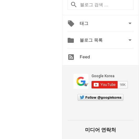

태그


블로그 목록
Feed
Follow @googlekorea
미디어 연락처