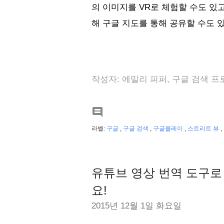
의 이미지를 VR로 체험할 수도 있고
해 구글 지도를 통해 공유할 수도 있
작성자: 에밀리 피퍼, 구글 검색 

라벨:
구글
,
구글 검색
,
구글플레이
,
스트리트 뷰
,
유튜브 영상 번역 도구로
요!
2015년 12월 1일 화요일