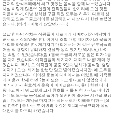
근처의 한식부페에서 싸고 맛있는 음식을 함께 나누었습니다.
사실 이렇게 많은^^ 인원의 전직원들이 한자리에 모인 것은
처음이어서, 이날 참석한 구글 직원 모두는 하루가 다르게 성
장하고 있는 구글코리아를 실감하면서 새삼 다시 한번 놀랐었
습니다. (허걱 ~ 이렇게 많았던가~~~)
설날 한마당 잔치는 직원들이 서로에게 세배하기와 덕담하기
순서로 시작되었습니다. 이어서 조별 대항 제기차기와 윷놀이
대회를 하였습니다. 제기차기 대회에서는 저 같은 유부남들의
어릴 적 경험이 유리하지 않을까 생각 했지만 역시나(!) 나이
는 속일 수 없었습니다(쩝.) 결국 구글의 새로운 젊은 피가 1등
을 차지 했습니다. 여직원들의 제기차기 대회도 나름! 재미 있
었습니다. 특히, 모 여직원의 공중 3연속 발차기(공식명: 헐렁
이차기) 모습- 제기는 한번만 맞고 떨어졌습니다만- 에 모두들
자지러졌습니다. 이어진 윷놀이 대회에서는 어렸을 때 가족들
과 어울려 함께 하던 ?놀이 모습과 크게 다르지 않았습니다.
여기저기서 환호성과 웃음이 이어졌습니다. 윷이 한번 더 나
왔다고 해서 뭐 그렇게 크게 환호를 지를 만한 사건도 아니었
는데도 모두들 동심으로 돌아가 오랜만에 즐거운 시간을 보냈
습니다. 모든 게임을 마치고는 직원서로간 이해를 더하는 [설
날 한마디] 를 나눈 후 이번의 뜻깊은 제1회 구글코리아 설날
대잔치를 마무리 하였습니다.