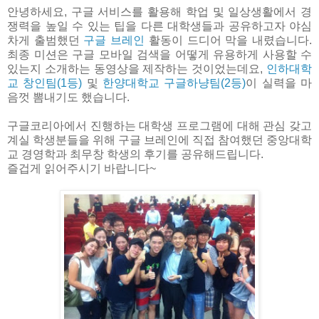
안녕하세요, 구글 서비스를 활용해 학업 및 일상생활에서 경
쟁력을 높일 수 있는 팁을 다른 대학생들과 공유하고자 야심
차게 출범했던
구글 브레인
활동이 드디어 막을 내렸습니다.
최종 미션은 구글 모바일 검색을 어떻게 유용하게 사용할 수
있는지 소개하는 동영상을 제작하는 것이었는데요,
인하대학
교 창인팀(1등)
및
한양대학교 구글하냥팀(2등)
이 실력을 마
음껏 뽐내기도 했습니다.
구글코리아에서 진행하는 대학생 프로그램에 대해 관심 갖고
계실 학생분들을 위해 구글 브레인에 직접 참여했던 중앙대학
교 경영학과 최무창 학생의 후기를 공유해드립니다.
즐겁게 읽어주시기 바랍니다~