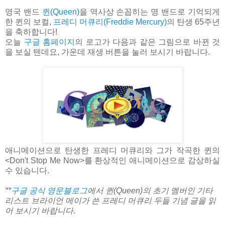
영국 밴드
퀸(Queen)
을 역사상 손꼽히는 명 밴드로 기억되게
한 퀸의 보컬,
프레디 머큐리(Freddie Mercury)
의 탄생 65주년
을 축하합니다!
오늘
구글 홈페이지
의 로고가 다음과 같은 그림으로 바뀐 것
을 보실 텐데요, 가운데 재생 버튼을 눌러 보시기 바랍니다.
애니메이션으로 탄생한 프레디 머큐리와 그가 작곡한 퀸의
<Don't Stop Me Now>를 환상적인 애니메이션으로 감상하실
수 있습니다.
**
구글 공식 영문블로그
에서 퀸(Queen)의 초기 멤버인 기타
리스트 브라이언 메이가 쓴 프레디 머큐리 두들 기념 글을 읽
어 보시기 바랍니다
.