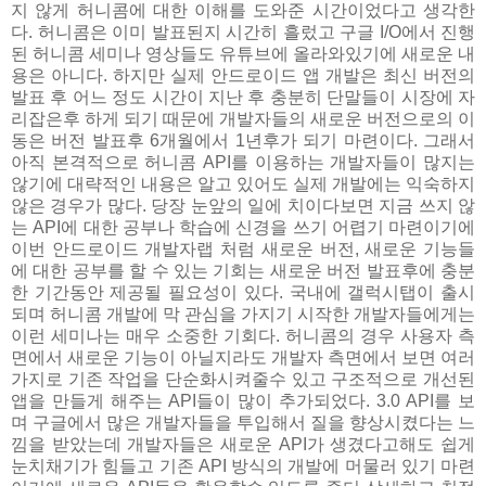
지 않게 허니콤에 대한 이해를 도와준 시간이었다고 생각한
다. 허니콤은 이미 발표된지 시간히 흘렀고 구글 I/O에서 진행
된 허니콤 세미나 영상들도 유튜브에 올라와있기에 새로운 내
용은 아니다. 하지만 실제 안드로이드 앱 개발은 최신 버전의
발표 후 어느 정도 시간이 지난 후 충분히 단말들이 시장에 자
리잡은후 하게 되기 때문에 개발자들의 새로운 버전으로의 이
동은 버전 발표후 6개월에서 1년후가 되기 마련이다. 그래서
아직 본격적으로 허니콤 API를 이용하는 개발자들이 많지는
않기에 대략적인 내용은 알고 있어도 실제 개발에는 익숙하지
않은 경우가 많다. 당장 눈앞의 일에 치이다보면 지금 쓰지 않
는 API에 대한 공부나 학습에 신경을 쓰기 어렵기 마련이기에
이번 안드로이드 개발자랩 처럼 새로운 버전, 새로운 기능들
에 대한 공부를 할 수 있는 기회는 새로운 버전 발표후에 충분
한 기간동안 제공될 필요성이 있다. 국내에 갤럭시탭이 출시
되며 허니콤 개발에 막 관심을 가지기 시작한 개발자들에게는
이런 세미나는 매우 소중한 기회다. 허니콤의 경우 사용자 측
면에서 새로운 기능이 아닐지라도 개발자 측면에서 보면 여러
가지로 기존 작업을 단순화시켜줄수 있고 구조적으로 개선된
앱을 만들게 해주는 API들이 많이 추가되었다. 3.0 API를 보
며 구글에서 많은 개발자들을 투입해서 질을 향상시켰다는 느
낌을 받았는데 개발자들은 새로운 API가 생겼다고해도 쉽게
눈치채기가 힘들고 기존 API 방식의 개발에 머물러 있기 마련