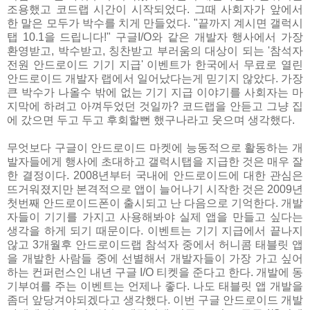
조용했고 코드랩 시간이 시작되었다. 그때 사회자가 앞에서
한 말은 모두가 박수를 치게 만들었다. "끝까지 계시면 갤럭시
탭 10.1을 드립니다!" 구글I/O와 같은 개발자 행사에서 가장
환영받고, 박수받고, 칭찬받고 부러움의 대상이 되는 '참석자
전원 안드로이드 기기 지급' 이벤트가 한국에서 무료로 열린
안드로이드 개발자 랩에서 일어났다는게 믿기지 않았다. 가장
큰 박수가 나올수 밖에 없는 기기 지급 이야기를 사회자는 마
지막에 하려고 아껴두었던 것일까? 코드랩을 안듣고 그냥 집
에 갔으면 두고 두고 후회할뻔 했구나라고 웃으며 생각했다.
무엇보다 구글이 안드로이드 마켓에 능동적으로 활동하는 개
발자들에게 행사에 초대하고 갤럭시탭을 지급한 것은 매우 잘
한 결정이다. 2008년부터 국내에 안드로이드에 대한 관심은
뜨거워졌지만 본격적으로 앱이 늘어나기 시작한 것은 2009년
첫번째 안드로이드폰이 출시되고 난 다음으로 기억한다. 개발
자들이 기기를 가지고 사용해봐야 실제 앱을 만들고 싶다는
생각을 하게 되기 때문이다. 이벤트는 기기 지급에서 끝나지
않고 3개월후 안드로이드랩 참석자 중에서 허니콤 태블릿 앱
을 개발한 사람들 중에 선별해서 개발자들이 가장 가고 싶어
하는 컨퍼런스인 내년 구글 I/O 티켓을 준다고 한다. 개발에 동
기부여를 주는 이벤트는 언제나 좋다. 나도 태블릿 앱 개발을
좀더 앞당겨야되겠다고 생각했다. 이번 구글 안드로이드 개발