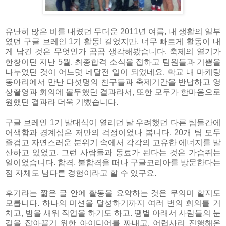
유난히 많은 비를 내렸던 무더운 2011년 여름, 내 생활의 일부
였던 구글 브레인 1기 활동! 길었지만, 너무 빠르게 활동이 내
게 남긴 것은 무엇인가 곰곰 생각해봤습니다. 축제의 열기가
한창이던 지난 5월. 최종합격 소식을 접하고 팀원들과 기쁨을
나누었던 것이 어느덧 네달전 일이 되었네요. 학교 내 마케팅
동아리에서 만난 다섯명의 친구들과 축제기간을 반납하고 영
상촬영과 회의에 몰두했던 결과라서, 또한 모두가 한마음으로
원했던 결과라 더욱 기뻤습니다.
구글 브레인 1기 발대식이 열리던 날 우려했던 다른 팀들간에
어색함과 경계심은 저만의 걱정이었나 봅니다. 20개 팀 모두
즐겁고 자연스러운 분위기 속에서 각각의 고유한 에너지를 발
산하고 있었고, 그런 사람들과 동료가 된다는 것은 가슴뛰는
일이었습니다. 합격, 불합격을 떠나 구글코리아를 방문한다는
점 자체도 남다른 경험이라고 할 수 있구요.
후기라는 짧은 글 안에 활동을 요약하는 것은 무의미 할지도
모릅니다. 하나의 미션을 달성하기까지 여러 번의 회의를 거
치고, 밤을 새워 작업을 하기도 하고. 땡볕 아래서 사람들의 눈
길을 잡아끌기 위한 아이디어를 짜내고, 어렵사리 진행해온