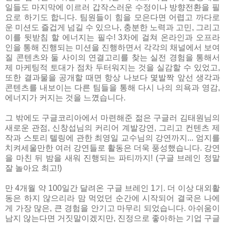
일들도 마지막에 이르러 갑작스러운 수정이나 방향전환을 필
요로 하기도 합니다. 팀원들이 힘을 모은다면 어렵고 까다로
운 미션도 즐겁게 넘길 수 있으나, 충분한 노력과 고민, 그리고
이를 뒷받침 할 에너지는 필수! 3차에 걸쳐 온라인과 오프라
인을 통해 진행되는 미션을 진행하면서 각각의 채널에서 보여
질 콘텐츠와 둘 사이의 연결고리를 찾는 실전 경험을 통해서
제 마케팅적 토대가 점차 두터워지는 것을 실감할 수 있었고,
또한 결과물을 공개할 때면 항상 나보다 몇발짝 앞선 생각과
콘텐츠를 내보이는 다른 팀들을 통해 다시 나의 의욕과 영감,
에너지가 커지는 것을 느꼈습니다.
그 밖에도 구글코리아에서 마련해준 젊은 구글러 김태원님의
새로운 관점, 신창섭님의 커리어 계발강연, 그리고 컨텐츠 제
작과 스토리 텔링에 관한 최영일 교수님의 강연까지... 엄지를
치켜세울만한 여러 강연들로 활동은 더욱 풍성했습니다. 강연
을 마친 뒤 밤을 새워 진행되는 파티까지! (구글 브레인 정말
잘 놀아요 최고!)
만 4개월 약 100일간 달려온 구글 브레인 1기. 더 이상 대외활
동은 하지 않으리라 맘 먹었던 순간에 시작되어 결국은 나에
게 가장 많은, 큰 경험을 안기고 마무리 되었습니다. 아쉬움이
남지 않는다면 거짓말이겠지만, 진정으로 좋아하는 기업 구글