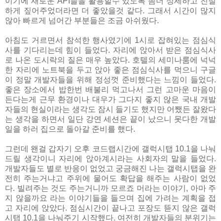
이기에 새로운 API들을 활용할수 있도록 좀더 상세하고 친절
하게 짚어주었더라면 더 좋았을것 같다. 그래서 시간이 많지
않아 빠르게 넘어간 부분들은 조금 아쉬웠다.
아침도 거르면서 참석한 행사였기에 1시로 잡혀있는 점심식
사를 기다리는데 힘이 들었다. 자리에 앉아서 받은 점심식사
로 나온 도시락의 질은 매우 높았다. 호텔의 세미나룸에 넉넉
한 자리에 노트북을 두고 앉아 좋은 점심식사를 먹으니 구글
이 정말 개발자들을 위해 정성껏 준비했다는 느낌이 들었다.
좋은 장소에서 밥한번 배불리 먹고나서 그런 고마운 마음이
든다는게 근무 환경이나 대우가 그다지 좋지 않은 국내 개발
자들의 현실이라는 생각도 잠시 들기도 했지만 어쨌든 잘왔다
는 생각을 하면서 일단 강연 세션은 끝이 났으니 못다한 개발
일을 하러 집으로 돌아갈 준비를 했다.
그런데 왠걸 갑자기 오후 코드랩시간에 갤럭시탭 10.1을 나눠
드릴 생각이니 자리에 앉아계시라는 사회자의 말을 들었다.
개발자들도 별로 반응이 없었고 궁금해진 나는 갤럭시탭을 완
전히 주는거냐고 주위에 물어도 확답을 해주는 사람이 없었
다. 빌려주는 것도 주는거니까 모르죠 머라는 이야기, 아마 주
지 않을까요 라는 이야기들을 들으며 집에 가려는 계획을 접
고 자리에 앉았다. 점심시간이 끝나고 포장도 뜯지 않은 갤럭
시탭 10.1을 나눠주기 시작했다. 여전히 개발자들의 분위기는