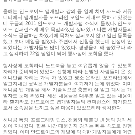
올해는 안드로이드 앱개발과 강의 등 일에 치여 사느라 커뮤
니티에서 앱개발자들 오프라인 모임도 제대로 못하고 있었는
데 구글의 2011 안드로이드 개발자랩 소식이 들렸다. 안드로
이드 컨퍼런스에 매우 목말라있던 상태였고 다른 개발자들의
소식도 궁금하던 차였기에 목차도 살펴보지 않고 일단 등록을
했고 초대 메일을 받았다. 주변에서 신청을 했는데 선정이 안
되었다는 개발자들도 많이 있었다. 경쟁율이 꽤 높았구나 라
고 생각하며 22일 당일이 되어 행사장에 도착을 했다.
행사장에 도착하니 노트북을 놓고 여유롭게 앉을 수 있도록
자리가 준비되어 있었다. 신청에 따라 선발된 사람들이 온 것
이니만큼 자리는 가득 차 있었고 평소 온라인, 오프라인에서
알고지내던 낯익은 개발자분들이 여기저기 눈에 뛰었다. 이미
허니콤 앱 개발을 해서 기술적으로 충분히 잘 알고 계시는 개
발자도 눈에 뛰었다. 세션 내용들은 대부분 알고 있는 내용이
라 할지라도 안드로이드 앱개발자들의 컨퍼런스에 참가함으
로서 소속감을 느끼고 싶은 마음이 있었으리라 생각한다.
허니콤 특징, 프로그래밍 팁스, 전화와 태블릿 UI 등의 강의 세
션이 지나갔다. 짧은 시간 때문인지 강의는 빠른 속도로 진행
되었다. 이미 안드로이드의 개발에 익숙한 개발자들에게 어렵