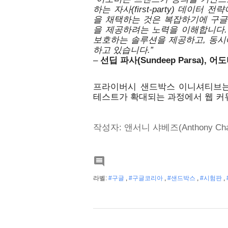
하는 자사(first-party) 데이
을 채택하는 것은 복잡하기에 구글
을 제공하려는 노력을 이해합니다.
보호하는 솔루션을 제공하고, 동시
하고 있습니다.” 
–
선딥 파사(Sundeep Parsa),
프라이버시 샌드박스 이니셔티브는 
테스트가 확대되는 과정에서 웹 커
작성자: 앤서니 샤베즈(Anthony C

라벨:
#구글
,
#구글코리아
,
#샌드박스
,
#시험판
,