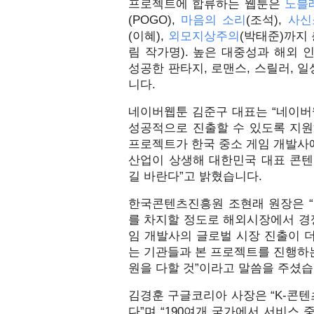
프로젝트에 합류하는 웹툰은 
노블
(POGO), 
마음의 소리
(조석), 
사신
(이혜), 
외모지상주의
(박태준)까지 
림 작가명). 높은 대중성과 해외 
성공한 판타지, 로맨스, 스릴러, 
니다.
네이버웹툰 김준구 대표는 “네이버웹
성공적으로 진출할 수 있도록 지원하
프로젝트가 한국 중소 게임 개발사에
산업이 상생해 대한민국 대표 콘텐
길 바란다”고 밝혔습니다.
한국콘텐츠진흥원 조현래 원장은 “
를 차지할 정도로 해외시장에서 경
임 개발사의 글로벌 시장 진출이 더
는 기관들과 본 프로젝트를 진행하는
원을 다할 것”이라고 말씀을 주셨습
김경훈 구글코리아 사장은 “K-콘
다”며 “190여개 국가에서 서비스