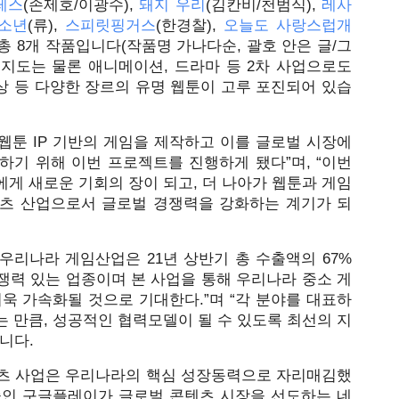
레스
(손제호/이광수), 
돼지 우리
(김칸비/천범식), 
레사
소년
(류), 
스피릿핑거스
(한경찰), 
오늘도 사랑스럽개
총 8개 작품입니다(작품명 가나다순, 괄호 안은 글/그
인지도는 물론 애니메이션, 드라마 등 2차 사업으로도 
일상 등 다양한 장르의 유명 웹툰이 고루 포진되어 있습
툰 IP 기반의 게임을 제작하고 이를 글로벌 시장에 
기 위해 이번 프로젝트를 진행하게 됐다”며, “이번 
게 새로운 기회의 장이 되고, 더 나아가 웹툰과 게임 
츠 산업으로서 글로벌 경쟁력을 강화하는 계기가 되
우리나라 게임산업은 21년 상반기 총 수출액의 67%
쟁력 있는 업종이며 본 사업을 통해 우리나라 중소 게
욱 가속화될 것으로 기대한다.”며 “각 분야를 대표하
 만큼, 성공적인 협력모델이 될 수 있도록 최선의 지
니다.
텐츠 사업은 우리나라의 핵심 성장동력으로 자리매김했
 중인 구글플레이가 글로벌 콘텐츠 시장을 선도하는 네