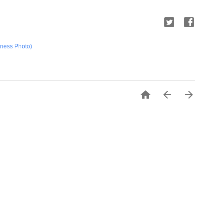
ss Photo)


