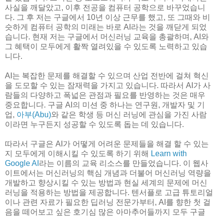
사실을 깨달았고, 이후 전공을 컴퓨터 공학으로 바꾸었습니
다. 그 후 저는 구글에서 10년 이상 근무를 했고, 또 그때와 비
슷하게 컴퓨터 공학의 미래는 바로 AI라는 것을 깨닫게 되었
습니다. 현재 저는 구글에서 머신러닝 교육을 총괄하며, AI와
그 혜택이 모두에게 활짝 열려있을 수 있도록 노력하고 있습
니다.
AI는 복잡한 문제를 해결할 수 있으며 산업 전반에 걸쳐 혁신
을 도모할 수 있는 잠재력을 가지고 있습니다. 따라서 AI가 사
람들의 다양하고 폭넓은 관점과 필요를 반영하는 것은 매우
중요합니다. 구글 AI의 미션 중 하나는 연구원, 개발자 및 기
업,
아부(Abu)
와 같은 학생 등 머신 러닝에 관심을 가진 사람
이라면 누구든지 성공할 수 있도록 돕는 데 있습니다.
따라서 구글은 AI가 어떻게 어려운 문제들을 해결 할 수 있는
지 모두에게 이해시킬 수 있도록 하기 위해
Learn with
Google AI
라는 이름의 교육 리소스를 만들었습니다. 이 웹사
이트에서는 머신러닝의 핵심 개념과 더불어 머신러닝 역량을
개발하고 향상시킬 수 있는 방법과 현실 세계의 문제에 머신
러닝을 적용하는 방법을 제공합니다. 텐서플로 고급 튜토리얼
이나 관련 자료가 필요한 딥러닝 전문가부터, AI를 향한 첫 걸
음을 떼어보고 싶은 호기심 많은 아마추어들까지 모두 구글