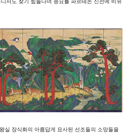
어디서도 찾기 힘들다며 종묘를 파르테논 신전에 비유
 왕실 장식화의 아름답게 묘사된 선조들의 소망들을