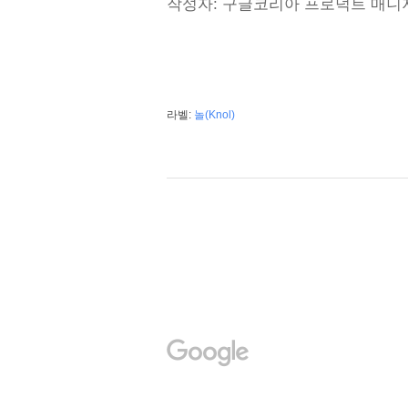
작성자: 구글코리아 프로덕트 매니
라벨:
놀(Knol)