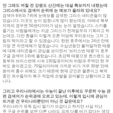
안 그래도 며칠 전 강원도 산간에는 대설 특보까지 내렸는데
그리스에서도 검색어 순위에 눈 예보가 올라와 있네요?
검색어 6위와 7위에 눈예보를 검색한 그리스 네티즌들이 많
았습니다. 이곳도 눈이 엄청나게 많이 왔는데요. 아테네 북부
지역의 경우엔 50센티미터가 넘는 눈이 쌓였습니다. 스키를
즐기는 사람들에게는 지금 그리스가 천재일우의 기회라고 하
는데요. 다만 환율이 이렇게 오른 마당에 우리로서는 그저 그
림의 떡이라고 할 수 있겠습니다. 한편 호주에서는 24년 만에
가장 큰 자연재해가 덮쳤습니다. 수십년동안 볼까말까한 태풍
에 대해 네티즌들이 관심을 보이면서 ‘브리스번 태풍’이 호주
구글 검색어 1위에 올랐습니다. 초강력 태풍으로 퀸스랜드 남
동부와 브리스번에 시속 130킬로미터의 바람과 주먹만 한 우
박도 쏟아졌고요. 70밀리미터에 가까운 비가 겨우 30분 만에
쏟아져 홍수 피해도 크기 때문에 현재 군인은 물론이고 복역
중인 죄수들까지 복구 작업에 손발을 걷어붙인 상황이라고 합
니다.
그리고 우리나라에서는 수능이 끝난 이후에도 꾸준히 수능 관
련 검색어가 순위권에 오르고 있는데, 이렇게 입시에 관심이
뜨거운 건 우리나라뿐만이 아닌 것 같은데요?
우리나라가 유독 입시 열기가 뜨겁다고 하지만 사실 지난
주 구글 순위를 보면 다른 나라도 크게 다를 바가 없다는 생각