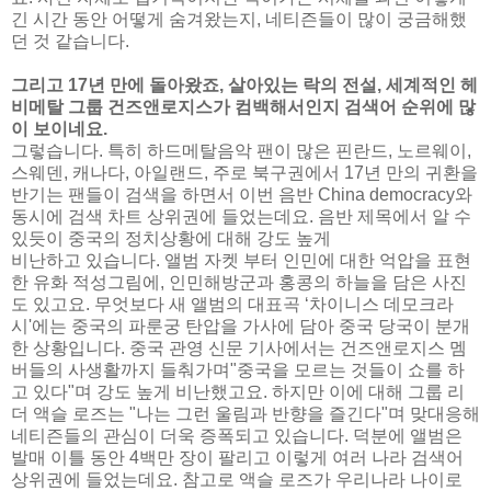
긴 시간 동안 어떻게 숨겨왔는지, 네티즌들이 많이 궁금해했
던 것 같습니다.
그리고 17년 만에 돌아왔죠, 살아있는 락의 전설, 세계적인 헤
비메탈 그룹 건즈앤로지스가 컴백해서인지 검색어 순위에 많
이 보이네요.
그렇습니다. 특히 하드메탈음악 팬이 많은 핀란드, 노르웨이,
스웨덴, 캐나다, 아일랜드, 주로 북구권에서 17년 만의 귀환을
반기는 팬들이 검색을 하면서 이번 음반 China democracy와
동시에 검색 차트 상위권에 들었는데요. 음반 제목에서 알 수
있듯이 중국의 정치상황에 대해 강도 높게
비난하고 있습니다. 앨범 자켓 부터 인민에 대한 억압을 표현
한 유화 적성그림에, 인민해방군과 홍콩의 하늘을 담은 사진
도 있고요. 무엇보다 새 앨범의 대표곡 ‘차이니스 데모크라
시'에는 중국의 파룬궁 탄압을 가사에 담아 중국 당국이 분개
한 상황입니다. 중국 관영 신문 기사에서는 건즈앤로지스 멤
버들의 사생활까지 들춰가며"중국을 모르는 것들이 쇼를 하
고 있다"며 강도 높게 비난했고요. 하지만 이에 대해 그룹 리
더 액슬 로즈는 "나는 그런 울림과 반향을 즐긴다"며 맞대응해
네티즌들의 관심이 더욱 증폭되고 있습니다. 덕분에 앨범은
발매 이틀 동안 4백만 장이 팔리고 이렇게 여러 나라 검색어
상위권에 들었는데요. 참고로 액슬 로즈가 우리나라 나이로