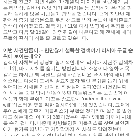
하는데 친모가 작년 8월에 17개월의 이 아기를 50군데가 넘
는 타박상, 갈비뼈 여덟 개가 부러지는 등 끔찍하게 폭력을 휘
둘러 살해해 많은 사람들이 경악을 했습니다. 근데 지난번 재
판에서 증거 불충분으로 무죄 선고를 받자 분노한 네티즌들의
검색이 이어졌고요. 결국 지난 11일 다시 법정에서 유죄를 선
고받고 다음 달 15일에 최종 판결이 나온다고 해 전세계 네티
즌들의 관심이 식을 줄 모르고 있습니다.
이번 사건만큼이나 만만찮게 섬뜩한 검색어가 러시아 구글 순
위에 보이는데요?
검색어 자체부터 상당히 엽기적인데요. 러시아 지난주 검색차
트 1위, 바로 시체를 숨기는 방법입니다. 소설이나 영화 제목
같기도 하지만 백 퍼센트 실제 사건인데요. 러시아의 태미 루
이스라는 여성이 그녀의 종교지도자 앨런 부쉬를 돕기 위해
썩어가는 시체를 자신의 집 화장실에 숨겨왔던 사건입니다.
이 시체는 숨질 당시 90살이었던 미들워스라는 노인인데 이
여성과 함께 부쉬가 이끄는 종교단체 ‘order of the divine
will'(성스러운 뜻을 위한 결사단)에 속해 있었습니다. 그런데
루이스에게 교주가 미들워스가 부활할 것이라며 살인을 벌였
다고 하는데요. 이 때가 3월이었는데 무려 9개월 가까이 시체
를 숨긴 겁니다. 나중에 행방불명된 미들워스를 찾던 보안관
에게 휴가를 떠났다고 거짓말까지 한 사실도 알려졌는데
요. 사건 자체도 엽기적이지만 썩어가는 시체를 과연 이렇게