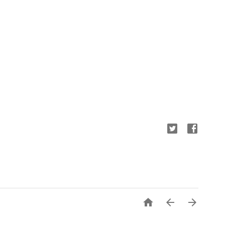


