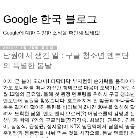
Google 한국 블로그
Google에 대한 다양한 소식을 확인해 보세요!
2019년 4월 25일 목요일
남원에서 생긴 일 : 구글 청소년 멘토단
의 특별한 봄날
이제 곧 봄이 오려나! 타닥타닥 부지런히 손가락을 움직이다
가도 모니터를 떠나 자꾸만 창밖으로 마음이 도망가곤 하던 4
월 12일의 금요일. 올해 첫 원정 멘토링을 위해서 구글 청소년 
멘토단이 남원을 찾았습니다. 흐드러지게 핀 벚꽃과 하나둘씩 
툭툭 길가에 떨어진 목련을 바라보며 2시간 30분을 열심히 달
려서 도착한 남원! 멘토-멘티 브로커(?) 어썸스쿨의 김영광 선
생님과 함께 7인의 구글러들(정김경숙, 최보임, 권은진, 김윤
이, 장정식, 윤정균, 정지용)이 KTX 남원역에서 남원의 명물 
춘향빵과 몽룡빵을 나눠 먹는 것을 시작으로, 봄날 멘토링 원