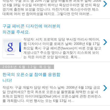
›
작성자: 구글 코드 잼 20% 기술 담당 바톨로뮤 퍼로우 날짜: 2008
년 6월 18일 수요일 여러분이 뛰어난 육상선수라면 몇 번의 육상
경기에 출전해 보셨을 것입니다. 마찬가지로 체스선수라면 체스
대회에 여러 번 참여하셨을 테지요. 그렇다면 만약 여러분...
구글 패비콘 디자인에 여러분의
의견을 주세요.
›
작성자: 서치 프로덕트 담당 부사장 마리사 메이어,
웹 디자이너 마이클 로페즈 날짜: 2008년 6월 17일
화요일 혹시 구글 패비콘(favicon)이 바뀐 것을 알고
계셨나요? 주소창 옆이나 즐겨찾기 리스트에 보이
는 작은 아이콘 모양 말이에요. 혹자...
2008년 6월 12일 목요일
한국의 오픈소셜 참여를 응원합
니다!
›
작성자: 구글 개발자 담당 케빈 막스 날짜: 2008년 6월 13일 금요
일 안녕하세요? 한국 최초로 오픈소셜 플랫폼을 채택한 소셜 네
트워크 업체인 아이디테일(IDtail )에서 오픈소셜에 관한 컨퍼런스
를 개최합니다. 이번 행사는 오는 6월 13일 서...