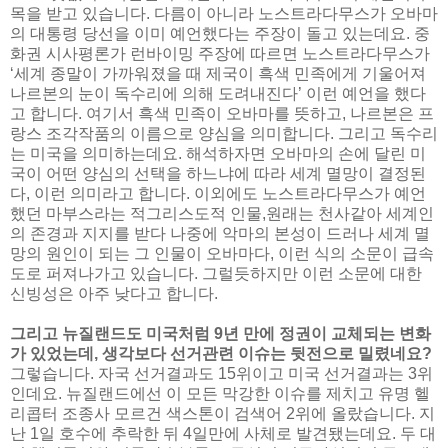
목을 받고 있습니다. 다름이 아니라 노스트라다무스가 오바마
의 대통령 당선을 이미 예언했다는 주장이 돌고 있는데요. 중
화권 시사평론가 런바이밍 주장에 따르면 노스트라다무스가
‘세계 종말이 가까워졌을 때 제국이 흑색 민족에게 기울어져
나르본의 눈이 독수리에 의해 도려내진다’ 이런 예언을 했다
고 합니다. 여기서 흑색 민족이 오바마를 뜻하고, 나르본은 프
랑스 조각작품의 이름으로 양심을 의미합니다. 그리고 독수리
는 미국을 의미하는데요. 해석하자면 오바마의 손에 달린 미
국이 어떤 양심의 선택을 하느냐에 따라 세계 멸망이 결정된
다, 이런 의미라고 합니다. 이외에도 노스트라다무스가 예언
했던 마부스라는 적그리스도적 인물,원래는 천사같아 세계인
의 존경과 지지를 받다 나중에 악마의 본성이 드러나 세계 멸
망의 원인이 되는 그 인물이 오바마다, 이런 식의 소문이 급속
도로 퍼져나가고 있습니다. 그럴듯하지만 이런 소문에 대한
신빙성은 아주 낮다고 합니다.
그리고 뉴질랜드도 미국처럼 9년 만에 정권이 교체되는 변화
가 있었는데, 생각보다 선거관련 이슈는 뒷전으로 밀렸네요?
그렇습니다. 자국 선거결과도 15위이고 미국 선거결과는 3위
인데요. 뉴질랜드에선 이 모든 막강한 이슈를 제치고 유명 헬
리콥터 조종사 모르건 색스톤이 검색어 2위에 올랐습니다. 지
난 1일 호수에 추락한 뒤 4일만에 사체로 발견됐는데요. 두 대