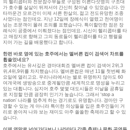
의 헬리콥터와 전문잠수부들로 구성된 이른다섯명의 구조대
가 호수를 샅샅이 뒤져서야 간신히 찾아낼 수 있었습니다. 안
타까운건 모르건이 이제 서른 한살의, 젊고 전도유망한 조종
사였다는 점인데요. 지난 12일에 장례식이 열렸고 천여명이
넘는 조문객이 몰려 조의를 표했습니다. 특이할만한 점은 장
례식이 공중에서 이뤄졌다는 점인데요. 시신이 헬리콥터를 타
고 매장지로 향해고 그의 동료들이 헬리콥터를 타고 행렬을
지어 가는 길을 배웅했다고 합니다.
한편 바로 옆에 있는 호주에서는 멜버른 컵이 검색어 차트를
휩쓸었네요?
호주에서는 유서깊은 경마대회죠 멜버른 컵이 검색어 2위,3
위,4위,9위를 차지했습니다. 멜버른컵은 매년 11월 첫번째 화
요일에 열리고요. 우리나라에서는 별로 유명하지 않아도 60
여개국에 생방송으로 중계될만큼 세계적으로 명성을 누리고
있는 대횝니다. 심지어 호주 몇몇 대도시들은 이날을 공휴일
로 지정할 만큼 굉장히 인기가 높습니다. 그래서 ‘stop a
nation' 나라를 멈추게 하는 경기로도 유명합니다. 경마만 구
경할 수 있는 게 아니라 특이한 의상들을 입은 호주인들이 거
리로 쏟아져 나와 보는 재미도 아주 쏠쏠한 축제라고 할 수 있
습니다.
이제 연말로 넘어가다보니 나라마다 각종 축제나 문화 공연들