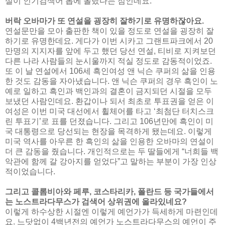
설이 인기검색어 톱에 올랐다는 점인데요.
버락 오바마가 또 연설을 굉장히 잘하기로 유명하잖아요.
연설문만을 모아 출판한 책이 있을 정도로 연설을 굉장히 잘
하기로 유명한데요. 게다가 이번 시카고 그랜트파크에서 20
만명의 지지자를 앞에 두고 했던 당선 연설, 티비로 지켜보던
다른 나라 사람들의 눈시울까지 적실 정도로 감동적이었죠.
또 이 날 연설에서 106세 흑인여성 앤 닉슨 쿠퍼의 삶을 인용
한 것도 감동을 자아냈습니다. 앤 닉슨 쿠퍼의 경우 흑인이 노
예로 일하고 흑인과 백인과의 결혼이 금지되던 시절을 모두
보냈던 사람인데요. 환갑이나 되서 최초로 투표권을 얻은 이
여성은 이번 미국 대선에서 휠체어를 타고 ‘최첨단 터치스크
린 투표기’로 표를 던졌습니다. 그리고 106년만에 흑인이 미
국 대통령으로 당선되는 현장을 목격하게 됐는데요. 이렇게
미국 역사를 아우른 한 흑인의 삶을 인용한 오바마의 연설이
더 큰 감동을 줬습니다. 개인적으로는 두 딸들에게 “너희들 백
악관에 함께 갈 강아지를 얻었다”고 말하는 부분이 가장 인상
적이었습니다.
그리고 콜롬비아와 페루, 코스타리카, 폴란드 등 국가들에서
는 노스트라다무스가 검색어 상위권에 올라있네요?
이렇게 하수상한 시절엔 이렇게 예언가가 득세하게 마련인데
요. 느닷없이 4백년전의 예언가 노스트라다무스의 예언이 주