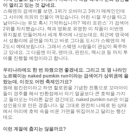
이 열리고 있는 것 같네요.
스웨덴의 검색어를 보면, 1위가 오바마고 3위가 매케인인데
그 사이에 의외의 인물이 껴있습니다. 어린 시절 우산을 타고
날아다니는 유모 혹시 기억하십니까? '메리 포핀스' 가 검색어
2위를 차지했습니다. 책과 영화로 유명한 이 작품이 이번엔
뮤지컬로 만들어져서 세계 투어에 나섰는데요. 최근에 영국에
서 성황리에 공연을 마치고 바로 그다음 도시가 스웨덴의 제
2도시 예테보립니다. 그래서 스웨덴 사람들이 관심이 폭주하
고 있네요. 그 다음엔 미국, 덴마크, 핀란드, 멕시코 등 까지 투
어를 진행할 예정이라고 합니다.
우리나라에도 한 번 와줬으면 좋겠네요. 그리고 또 옆 나라인
노르웨이는 naked pumkin run이라는 검색어가 상위권에 올
랐는데, 이것도 어떤 축제인가요?
원래 펌킨런이라고 하면 할로윈을 기념한 전통으로 꼬마아이
들이 경주를 해서 반환점에서 자기 얼굴보다 큰 호박을 가지
고 돌아오는 마라톤 같은 경긴데요. naked pumkin run은 이걸
성인용으로 만든 경줍니다. 말 그대로 완전히 나체로 된 상태
에서 머리에 호박 속을 비운 가면을 뒤집어쓰고 달리는 행산
데요.
이런 계절에 춥지는 않을까요?