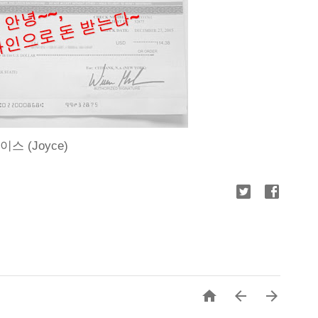
스 (Joyce)


