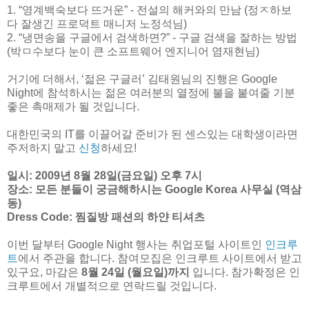
1. “영계백숙보다 뜨거운” - 전설의 해커와의 만남 (정ㅈ하보
다 잘생긴 프로덕트 매니저 노정석님)
2. “냉면송을 구글에서 검색하면?” - 구글 검색을 잘하는 방법
(박ㅁ수보다 눈이 큰 소프트웨어 엔지니어 염재현님)
거기에 더해서, ‘젊은 구글러’ 김태원님의 진행은 Google
Night에 참석하시는 젊은 여러분의 열정에 불을 붙여줄 기분
좋은 촉매제가 될 것입니다.
대한민국의 IT를 이끌어갈 준비가 된 센스있는 대학생이라면
주저하지 말고
신청
하세요!
일시: 2009년 8월 28일(금요일) 오후 7시
장소: 모든 분들이 궁금해하시는 Google Korea 사무실 (역삼
동)
Dress Code: 찜질방 패션의 하얀 티셔츠
이번 달부터 Google Night 행사는 취업포털 사이트인
인크루
트
에서 주관을 합니다. 참여모집은 인크루트 사이트에서 받고
있구요, 마감은
8월 24일 (월요일)까지
입니다. 참가확정은 인
크루트에서 개별적으로 연락드릴 것입니다.