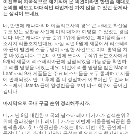
이전부터 지속적으로 제기되어 온 의견이라면 한번쯤 제대로
논의를 해보고 대대적인 파업까진 가지 않을 수 있던 문제라
는 생각이 드네요.
네, 반면에 캐나다의 메이플리프사의 경우 큰 사태로 확산될
수도 있는 상황을 사전에 미리 대처해 예방할 수 있었던 경웁
니다. 바로 캐나다 구글 순위 1위에 올라있는 메이플리플사
소시지 리콜조치인데요. 사실 작년 8월에 제품에서 리스테리
아 균이 발견돼 스물두명이 사망한 사건으로 이미 홍역을 치
룬 바 있습니다. 그런데 이번에 또다시 무작위 표본조사에서
9개의 제품이 리스테리아균에 감염되었을 가능성을 확인하
고 리콜 명령을 내렸는데요. 이번에 리콜 명령을 받은 Maple
Leaf 사의 9개 제품들은 주요 테스트들을 모두 통과하고 시중
에 판매되었지만 그 후에 좀 더 정밀하게 이루어진 두 번째 테
스트에서 Listeria 균에 양성반응을 보여 바로 회수에 들어간
겁니다.
마지막으로 국내 구글 순위 정리해주시죠.
네, 지난 9일 내한한 미국의 팝스타 레이디가가가 검색순위 2
위에 올라있습니다. 레이디 가가는 이번에 서울올림픽공원 올
림픽홀에서 첫 내한공연을 가졌는데요. 이번 내한 공연에서
등장이 1시간 가까이 지연돼 구설수에 오르기도 했지만 파격