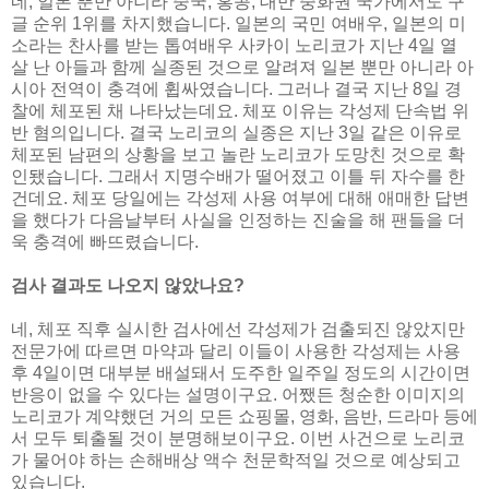
네, 일본 뿐만 아니라 중국, 홍콩, 대만 중화권 국가에서도 구
글 순위 1위를 차지했습니다. 일본의 국민 여배우, 일본의 미
소라는 찬사를 받는 톱여배우 사카이 노리코가 지난 4일 열
살 난 아들과 함께 실종된 것으로 알려져 일본 뿐만 아니라 아
시아 전역이 충격에 휩싸였습니다. 그러나 결국 지난 8일 경
찰에 체포된 채 나타났는데요. 체포 이유는 각성제 단속법 위
반 혐의입니다. 결국 노리코의 실종은 지난 3일 같은 이유로
체포된 남편의 상황을 보고 놀란 노리코가 도망친 것으로 확
인됐습니다. 그래서 지명수배가 떨어졌고 이틀 뒤 자수를 한
건데요. 체포 당일에는 각성제 사용 여부에 대해 애매한 답변
을 했다가 다음날부터 사실을 인정하는 진술을 해 팬들을 더
욱 충격에 빠뜨렸습니다.
검사 결과도 나오지 않았나요?
네, 체포 직후 실시한 검사에선 각성제가 검출되진 않았지만
전문가에 따르면 마약과 달리 이들이 사용한 각성제는 사용
후 4일이면 대부분 배설돼서 도주한 일주일 정도의 시간이면
반응이 없을 수 있다는 설명이구요. 어쨌든 청순한 이미지의
노리코가 계약했던 거의 모든 쇼핑몰, 영화, 음반, 드라마 등에
서 모두 퇴출될 것이 분명해보이구요. 이번 사건으로 노리코
가 물어야 하는 손해배상 액수 천문학적일 것으로 예상되고
있습니다.