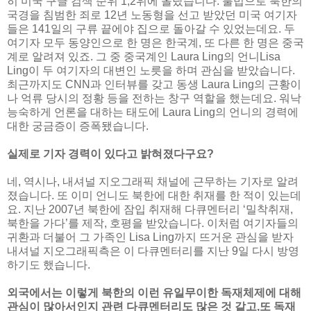
히 미국 구글 검색 순위 1,2위에 올랐습니다. 불법으로 북한의
국경을 침범한 죄로 12년 노동형을 선고 받았던 미국 여기자
들은 141일의 구류 끝에야 집으로 돌아갈 수 있었는데요. 두
여기자 모두 동양인으로 한 명은 한국계, 또 다른 한 명은 중국
계로 알려져 있죠. 그 중 중국계인 Laura Ling의 언니Lisa
Ling이 두 여기자의 대변인 노릇을 하며 관심을 받았습니다.
최근까지도 CNN과 인터뷰를 갖고 동생 Laura Ling의 근황이
나 억류 당시의 정황 등을 전하는 창구 역할을 했는데요. 워낙
능숙하게 언론을 대하는 태도에 Laura Ling의 언니의 경력에
대한 궁금증이 증폭됐습니다.
실제로 기자 경력이 있다고 밝혀졌다구요?
네, 역시나, 내셔널 지오그래픽 채널에 근무하는 기자로 알려
졌습니다. 또 이미 언니도 북한에 대한 취재를 한 적이 있는데
요. 지난 2007년 북한에 잠입 취재해 다큐멘터리 ‘밀착취재,
북한을 가다’를 제작, 호평을 받았습니다. 이처럼 여기자들의
귀환과 더불어 그 가족인 Lisa Ling까지 뜨거운 관심을 받자
내셔널 지오그래픽측은 이 다큐멘터리를 지난 9일 다시 방영
하기도 했습니다.
외국에서는 이렇게 북한의 이런 유일무이한 독재체제에 대해
관심이 많아서인지 관련 다큐멘터리도 많은 것 같고,또 독재