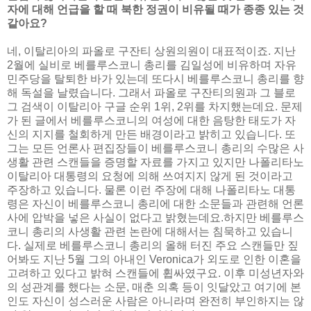
자에 대해 언급을 할 때 북한 정권이 비유될 때가 종종 있는 것
같아요?
네, 이탈리아의 파올로 구잔티 상원의원이 대표적이죠. 지난
2월에 실비로 베를루스코니 총리를 김일성에 비유하며 자유
민주당을 탈퇴한 바가 있는데 또다시 베를루스코니 총리를 향
해 독설을 날렸습니다. 그래서 파올로 구잔티의원과 그 블로
그 검색이 이탈리아 구글 순위 1위, 2위를 차지했는데요. 문제
가 된 글에서 베를루스코니의 여성에 대한 음탕한 태도가 자
신의 지지를 철회하게 만든 배경이라고 밝히고 있습니다. 또
그는 모든 언론사 편집장들이 베를루스코니 총리의 수많은 사
생활 관련 스캔들을 증명할 자료를 가지고 있지만 나폴리타노
이탈리아 대통령의 요청에 의해 쓰여지지 않게 된 것이라고
주장하고 있습니다. 물론 이런 주장에 대해 나폴리타노 대통
령은 자신이 베를루스코니 총리에 대한 소문들과 관련해 언론
사에 압박을 넣은 사실이 없다고 밝혔는데요.하지만 베를루스
코니 총리의 사생활 관련 논란에 대해서는 침묵하고 있습니
다. 실제로 베를루스코니 총리의 올해 터진 주요 스캔들만 짚
어봐도 지난 5월 그의 아내인 Veronica가 외도로 인한 이혼을
고려하고 있다고 밝혀 스캔들에 휩싸였구요. 이후 미성년자와
의 성관계를 했다는 소문, 매춘 의혹 등이 잇달았고 여기에 본
인도 자신이 성스러운 사람은 아니라며 완전히 부인하지는 않