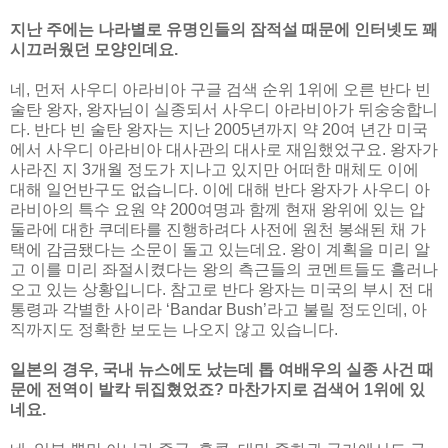
지난 주에는 나라별로 유명인들의 잠적설 때문에 인터넷도 꽤
시끄러웠던 모양인데요.
네, 먼저 사우디 아라비아 구글 검색 순위 1위에 오른 반다 빈
술탄 왕자, 왕자님이 실종되서 사우디 아라비아가 뒤숭숭합니
다. 반다 빈 술탄 왕자는 지난 2005년까지 약 20여 년간 미국
에서 사우디 아라비아 대사관의 대사로 재임했었구요. 왕자가
사라진 지 3개월 정도가 지나고 있지만 어떠한 매체도 이에
대해 일언반구도 없습니다. 이에 대해 반다 왕자가 사우디 아
라비아의 특수 요원 약 200여명과 함께 현재 왕위에 있는 압
둘라에 대한 쿠데타를 진행하려다 사전에 원천 봉쇄된 채 가
택에 감금됐다는 소문이 돌고 있는데요. 왕이 계획을 미리 알
고 이를 미리 좌절시켰다는 왕의 측근들의 코멘트들도 흘러나
오고 있는 상황입니다. 참고로 반다 왕자는 미국의 부시 전 대
통령과 각별한 사이라 ‘Bandar Bush’라고 불릴 정도인데, 아
직까지도 정확한 보도는 나오지 않고 있습니다.
일본의 경우, 국내 뉴스에도 났는데 톱 여배우의 실종 사건 때
문에 전역이 발칵 뒤집혔었죠? 마찬가지로 검색어 1위에 있
네요.