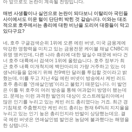
아 앞으로도 논란이 계속될 전망입니다.
매번 사생활이나 실언으로 논란이 되다보니 이탈리아 국민들
사이에서도 미운 털이 단단히 박힌 것 같습니다. 이와는 대조
적으로 호주에서는 총리에 대한 비난을 도리어 대중들이 막고
있다구요?
네, 호주 구글검색순위 1위에 오른 에린 버넷, 미국 금융계에
막강한 영향력을 미치고 있는 금융전문 케이블 채널 CNBC의
유명 앵커인데, 다른 나라 총리에 대한 말실수 때문에 바다 건
너 호주 대륙에서 검색어 1위에 올랐습니다. 호주 정부가 최
근 호주 내륙 미개척지에 백만마리의 가량 거주하고 있는 야
생낙타들을 없애기 위해 천9백만 달러를 투입할 것이라고 밝
혔는데, 이를 두고 지난 4일 에린 버넷이 방송에서 케빈 러드
호주 총리를 ‘연쇄살인범’이라고 불렀기 때문입니다. 이 발언
은 이틀 뒤 호주의 여러 방송을 통해 여과없이 방영이 됐는데
요. 문제는 이런 과격한 발언의 대상이 오스트레일리아에서
많은 인기를 누리고 있는 케빈 러드 총리였다는 거죠. 최근 경
기침체로 주춤했지만 케빈 러드 총리는 현재 64%의 지지율을
누리고 있는 인기 높은 총리인지라 반발이 상당했는데요. 결
국 에린 버넷은 연쇄살인범 발언은 농담에 불과했다는 해명을
한 상탭니다.