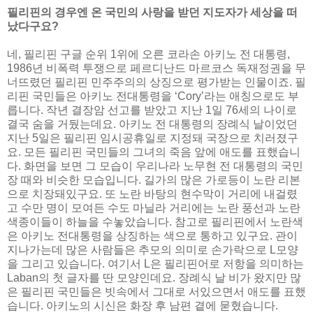
필리핀의 경우엔 온 국민의 사랑을 받던 지도자가 세상을 떠
났다구요?
네, 필리핀 구글 순위 1위에 오른 코라손 아키노 전 대통령,
1986년 비폭력 투쟁으로 페르디난드 마르코스 독재정권을 무
너뜨렸던 필리핀 민주주의의 상징으로 평가받는 인물이죠. 필
리핀 국민들은 아키노 전대통령을 ‘Cory’라는 애칭으로도 부
릅니다. 작년 결장암 선고를 받았고 지난 1일 76세의 나이로
결국 숨을 거뒀는데요. 아키노 전 대통령의 장례식 날이었던
지난 5일은 필리핀 임시공휴일로 지정돼 국장으로 치러졌구
요. 모든 필리핀 국민들의 그녀의 죽음 앞에 애도를 표했습니
다. 화면을 보면 그 모습이 우리나라 노무현 전 대통령의 국민
장 때와 비슷한 모습입니다. 길가의 많은 가로등이 노란 리본
으로 치장돼있구요. 또 노란 바탕의 현수막이 거리에 내걸렸
고 수만 명이 모여든 수도 마닐라 거리에는 노란 풍선과 노란
색종이들이 하늘을 수놓았습니다. 참고로 필리핀에서 노란색
은 아키노 전대통령을 상징하는 색으로 통하고 있구요. 관이
지나가는데 많은 사람들은 추모의 의미로 손가락으로 L모양
을 그리고 있습니다. 여기서 L은 필리핀어로 저항을 의미하는
Laban의 첫 글자를 딴 모양인데요. 장례식 날 비가 왔지만 많
은 필리핀 국민들은 빗속에서 그대로 서있으면서 애도를 표했
습니다. 아키노의 시신은 화장 후 남편 곁에 묻혔습니다.