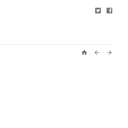


